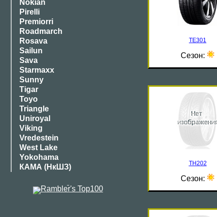
Nokian
Pirelli
Premiorri
Roadmarch
TE301
Rosava
Sailun
Сезон:
Sava
Starmaxx
Sunny
Tigar
Toyo
Triangle
Uniroyal
Viking
Vredestein
West Lake
Yokohama
TH202
КАМА (НкШЗ)
Сезон: