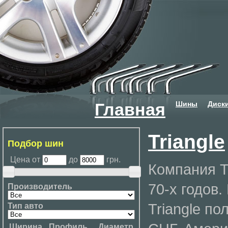
Шины
Диск
Главная
Triangle
Подбор шин
Цена от
до
грн.
Компания T
70-х годов
Производитель
Triangle п
Тип авто
Ширина
Профиль
Диаметр