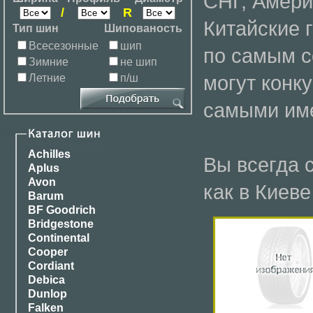
СНГ, Амери
/
R
Китайские 
Тип шин
Шипованость
Всесезонные
шип
по самым с
Зимние
не шип
могут конк
Летние
п/ш
самыми им
Achilles
Вы всегда 
Aplus
Avon
как в Киеве
Barum
BF Goodrich
Bridgestone
Continental
Cooper
Cordiant
Debica
Dunlop
Falken