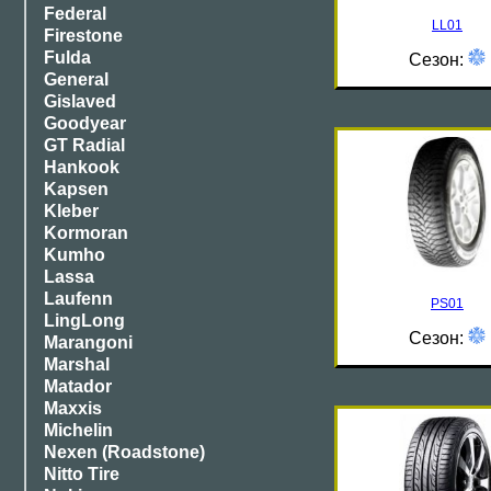
Federal
LL01
Firestone
Fulda
Сезон:
General
Gislaved
Goodyear
GT Radial
Hankook
Kapsen
Kleber
Kormoran
Kumho
Lassa
Laufenn
PS01
LingLong
Сезон:
Marangoni
Marshal
Matador
Maxxis
Michelin
Nexen (Roadstone)
Nitto Tire