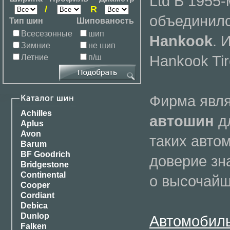
Ltd В 1955
/
R
объединилс
Тип шин
Шипованость
Всесезонные
шип
Hankook
. 
Зимние
не шип
Hankook Tir
Летние
п/ш
Фирма явл
Achilles
автошин
д
Aplus
Avon
таких автом
Barum
BF Goodrich
доверие зн
Bridgestone
Continental
о высочайш
Cooper
Cordiant
Debica
Dunlop
Автомобил
Falken