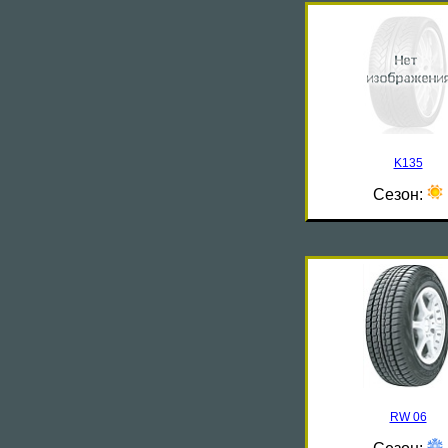
K135
Сезон:
RW 06