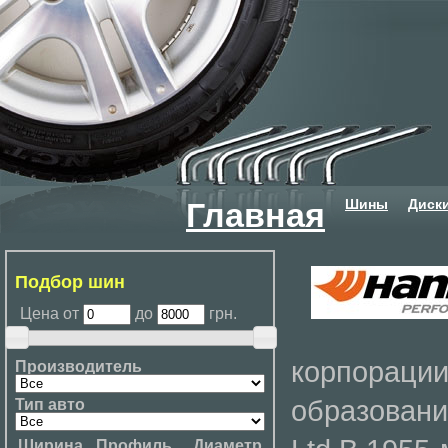
Шины
Диск
Главная
Подбор шин
Цена от
до
грн.
корпорации
Производитель
образования
Тип авто
Ширина
Профиль
Диаметр