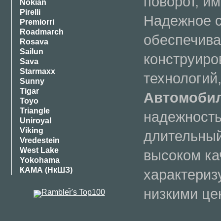
поворот, и
Nokian
Pirelli
Надежное с
Premiorri
Roadmarch
обеспечива
Rosava
Sailun
конструир
Sava
Starmaxx
технологий
Sunny
Tigar
Автомоби
Toyo
Triangle
надежность
Uniroyal
Viking
длительный
Vredestein
West Lake
высоком ка
Yokohama
КАМА (НкШЗ)
характериз
низкими це