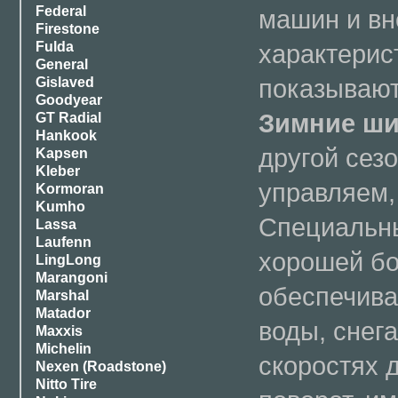
Federal
машин и вн
Firestone
характерис
Fulda
General
показывают
Gislaved
Goodyear
Зимние ш
GT Radial
Hankook
другой сез
Kapsen
Kleber
управляем,
Kormoran
Kumho
Специальны
Lassa
Laufenn
хорошей бо
LingLong
Marangoni
обеспечива
Marshal
Matador
воды, снег
Maxxis
Michelin
скоростях 
Nexen (Roadstone)
Nitto Tire