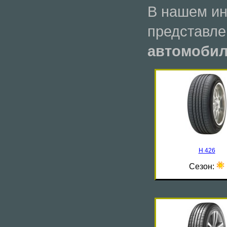
В нашем ин
представл
автомобил
H 426
Сезон: