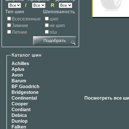
/
R
Тип шин
Шипованость
Всесезонные
шип
Зимние
не шип
Летние
п/ш
Achilles
Aplus
Avon
Barum
BF Goodrich
Bridgestone
Continental
Посмотреть все ш
Cooper
Cordiant
Debica
Dunlop
Falken