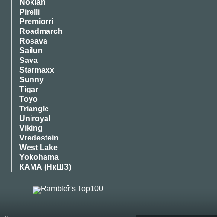
Nokian
Pirelli
Premiorri
Roadmarch
Rosava
Sailun
Sava
Starmaxx
Sunny
Tigar
Toyo
Triangle
Uniroyal
Viking
Vredestein
West Lake
Yokohama
КАМА (НкШЗ)