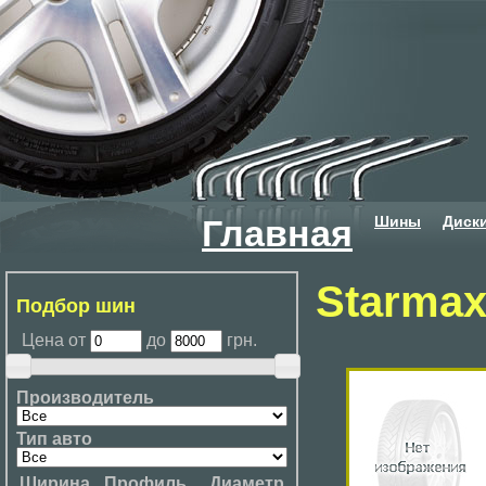
Шины
Диск
Главная
Starmax
Подбор шин
Цена от
до
грн.
Производитель
Тип авто
Ширина
Профиль
Диаметр