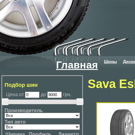
Шины
Диск
Главная
Sava Es
Подбор шин
Цена от
до
грн.
Производитель
Тип авто
Ширина
Профиль
Диаметр