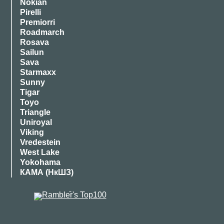
Nokian
Pirelli
Premiorri
Roadmarch
Rosava
Sailun
Sava
Starmaxx
Sunny
Tigar
Toyo
Triangle
Uniroyal
Viking
Vredestein
West Lake
Yokohama
КАМА (НкШЗ)