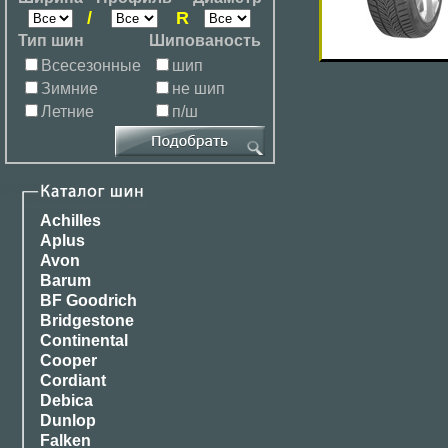
/
R
Тип шин
Шипованость
Всесезонные
шип
Зимние
не шип
Летние
п/ш
Achilles
Aplus
Avon
Barum
BF Goodrich
Bridgestone
Continental
Cooper
Cordiant
Debica
Dunlop
Falken