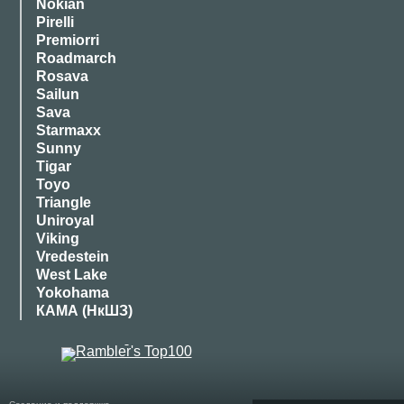
Nokian
Pirelli
Premiorri
Roadmarch
Rosava
Sailun
Sava
Starmaxx
Sunny
Tigar
Toyo
Triangle
Uniroyal
Viking
Vredestein
West Lake
Yokohama
КАМА (НкШЗ)