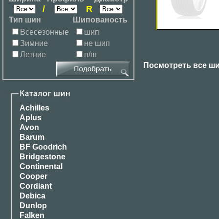
/
R
Тип шин
Шипованость
Всесезонные
шип
Зимние
не шип
Летние
п/ш
Посмотреть все ш
Achilles
Aplus
Avon
Barum
BF Goodrich
Bridgestone
Continental
Cooper
Cordiant
Debica
Dunlop
Falken