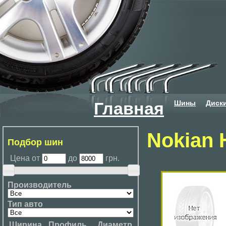
Шины
Диск
Главная
Nokian H
Подбор шин
Цена от
до
грн.
Производитель
Тип авто
Ширина
Профиль
Диаметр