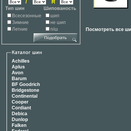
/
R
Тип шин
Шипованость
Всесезонные
шип
Зимние
не шип
Летние
п/ш
Посмотреть все ш
Achilles
Aplus
Avon
Barum
BF Goodrich
Bridgestone
Continental
Cooper
Cordiant
Debica
Dunlop
Falken