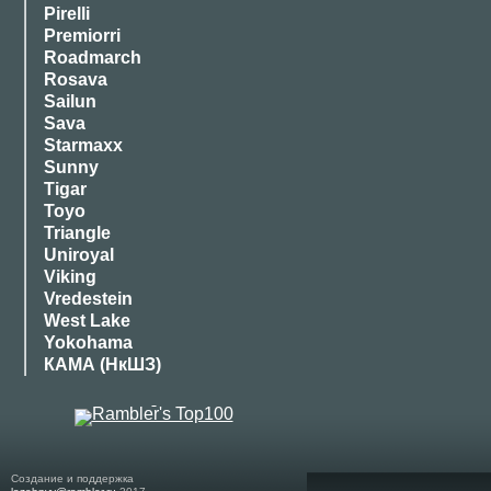
Pirelli
Premiorri
Roadmarch
Rosava
Sailun
Sava
Starmaxx
Sunny
Tigar
Toyo
Triangle
Uniroyal
Viking
Vredestein
West Lake
Yokohama
КАМА (НкШЗ)
Создание и поддержка