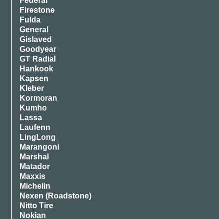
Federal
Firestone
Fulda
General
Gislaved
Goodyear
GT Radial
Hankook
Kapsen
Kleber
Kormoran
Kumho
Lassa
Laufenn
LingLong
Marangoni
Marshal
Matador
Maxxis
Michelin
Nexen (Roadstone)
Nitto Tire
Nokian