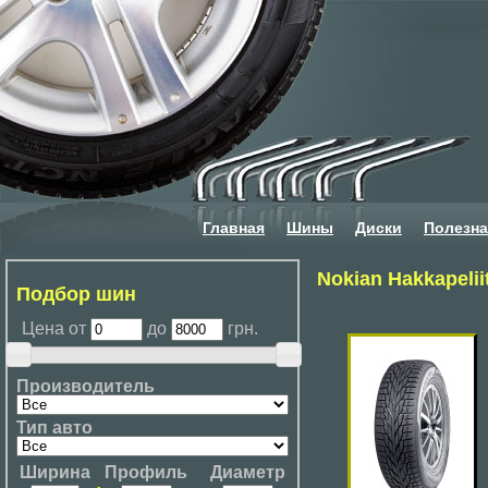
Главная
Шины
Диски
Полезн
Nokian Hakkapelii
Подбор шин
Цена от
до
грн.
Производитель
Тип авто
Ширина
Профиль
Диаметр