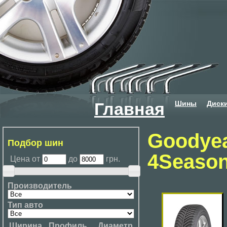
Шины
Диск
Главная
Goodyea
Подбор шин
4Seaso
Цена от
до
грн.
Производитель
Тип авто
Ширина
Профиль
Диаметр