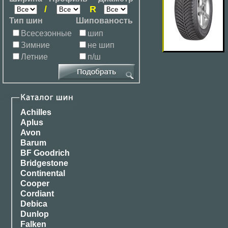
/
R
Тип шин
Шипованость
Всесезонные
шип
Зимние
не шип
Летние
п/ш
Achilles
Aplus
Avon
Barum
BF Goodrich
Bridgestone
Continental
Cooper
Cordiant
Debica
Dunlop
Falken