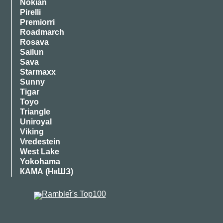
Nokian
Pirelli
Premiorri
Roadmarch
Rosava
Sailun
Sava
Starmaxx
Sunny
Tigar
Toyo
Triangle
Uniroyal
Viking
Vredestein
West Lake
Yokohama
КАМА (НкШЗ)