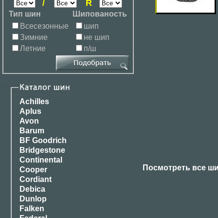
/
R
Тип шин
Шипованость
Всесезонные
шип
Зимние
не шип
Летние
п/ш
Achilles
Aplus
Avon
Barum
BF Goodrich
Bridgestone
Continental
Посмотреть все ш
Cooper
Cordiant
Debica
Dunlop
Falken