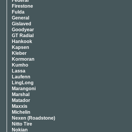
Federal
Firestone
Fulda
General
Gislaved
Goodyear
GT Radial
Hankook
Kapsen
Kleber
Kormoran
Kumho
Lassa
Laufenn
LingLong
Marangoni
Marshal
Matador
Maxxis
Michelin
Nexen (Roadstone)
Nitto Tire
Nokian