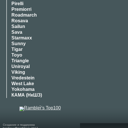
Pirelli
Premiorri
Roadmarch
Rosava
Sailun
Sava
Starmaxx
Sunny
Tigar
Toyo
Triangle
Uniroyal
Viking
Vredestein
West Lake
Yokohama
КАМА (НкШЗ)
Создание и поддержка