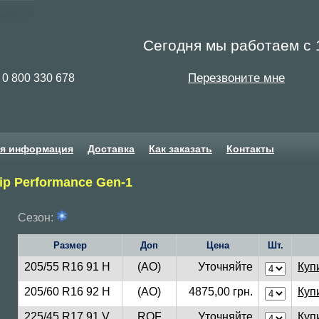
Сегодня мы работаем с 1
Перезвоните мне
0 800 330 678
ая информация
Доставка
Как заказать
Контакты
rip Performance Gen-1
Сезон:
Размер
Доп
Цена
Шт.
205/55 R16 91 H
(AO)
Уточняйте
Куп
205/60 R16 92 H
(AO)
4875,00 грн.
Куп
225/45 R17 91 V
ROF
Уточняйте
Куп