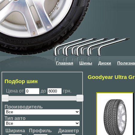
Главная
Шины
Диски
Полезн
Goodyear Ultra G
Подбор шин
Цена от
до
грн.
Производитель
Тип авто
Ширина
Профиль
Диаметр