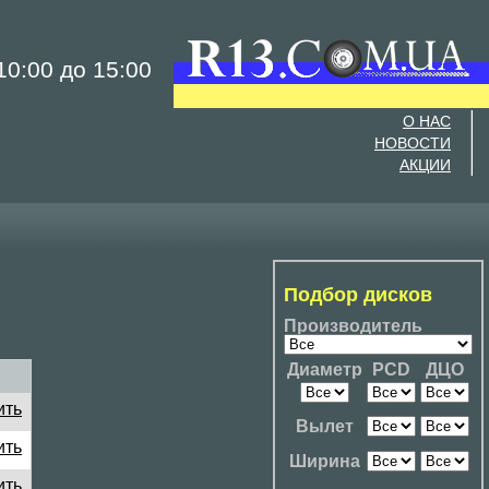
0:00 до 15:00
О НАС
НОВОСТИ
АКЦИИ
Подбор дисков
Производитель
Диаметр
PCD
ДЦО
ить
Вылет
ить
Ширина
ить