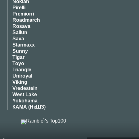
Nokian
Pirelli
Premiorri
Roadmarch
Rosava
Sailun
Sava
Starmaxx
Sunny
Tigar
Toyo
Triangle
Uniroyal
Viking
Vredestein
West Lake
Yokohama
КАМА (НкШЗ)