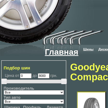
Шины
Диск
Главная
Goodyea
Подбор шин
Compac
Цена от
до
грн.
Производитель
Тип авто
Ширина
Профиль
Диаметр