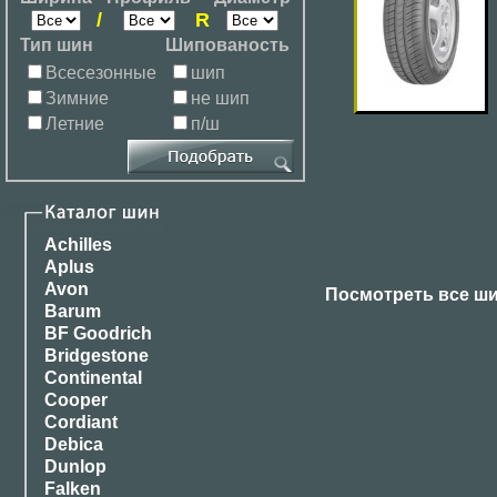
/
R
Тип шин
Шипованость
Всесезонные
шип
Зимние
не шип
Летние
п/ш
Achilles
Aplus
Avon
Посмотреть все ш
Barum
BF Goodrich
Bridgestone
Continental
Cooper
Cordiant
Debica
Dunlop
Falken