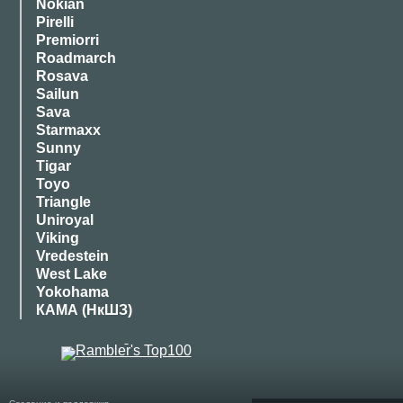
Nokian
Pirelli
Premiorri
Roadmarch
Rosava
Sailun
Sava
Starmaxx
Sunny
Tigar
Toyo
Triangle
Uniroyal
Viking
Vredestein
West Lake
Yokohama
КАМА (НкШЗ)