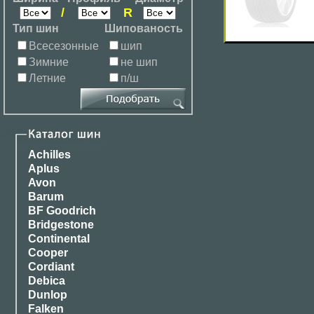
/
R
Тип шин
Шипованость
Всесезонные
шип
Зимние
не шип
Летние
п/ш
Achilles
Aplus
Avon
Barum
BF Goodrich
Bridgestone
Continental
Cooper
Cordiant
Debica
Dunlop
Falken