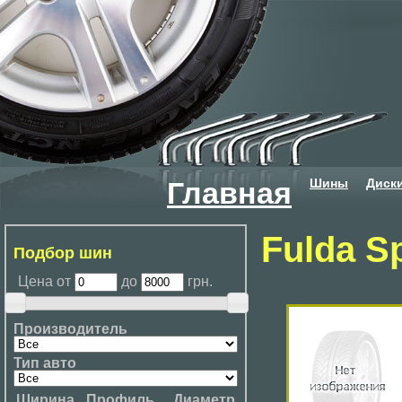
Шины
Диск
Главная
Fulda S
Подбор шин
Цена от
до
грн.
Производитель
Тип авто
Ширина
Профиль
Диаметр