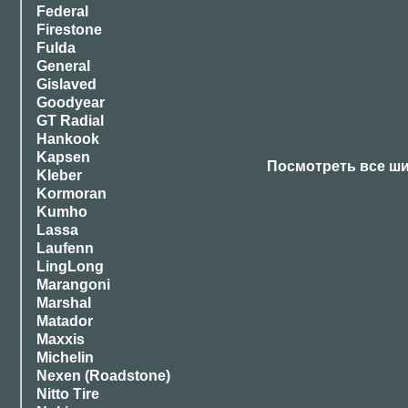
Federal
Firestone
Fulda
General
Gislaved
Goodyear
GT Radial
Hankook
Kapsen
Посмотреть все ш
Kleber
Kormoran
Kumho
Lassa
Laufenn
LingLong
Marangoni
Marshal
Matador
Maxxis
Michelin
Nexen (Roadstone)
Nitto Tire