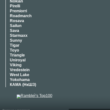
Nokian
Pirelli
Premiorri
Roadmarch
Rosava
Sailun
Sava
Starmaxx
Sunny
Tigar
Toyo
Triangle
Uniroyal
Viking
Vredestein
West Lake
Yokohama
КАМА (НкШЗ)