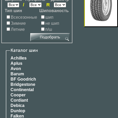
/
R
Тип шин
Шипованость
Всесезонные
шип
Зимние
не шип
Летние
п/ш
Achilles
Aplus
Avon
Barum
BF Goodrich
Bridgestone
Continental
Cooper
Cordiant
Debica
Dunlop
Falken