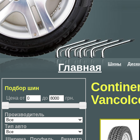
Шины
Диск
Главная
Contine
Подбор шин
VancoIc
Цена от
до
грн.
Производитель
Тип авто
Ширина
Профиль
Диаметр