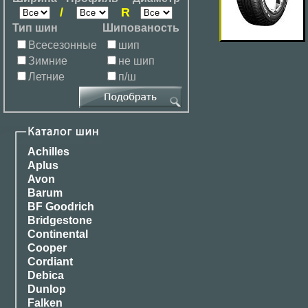
/
R
Тип шин
Шипованость
Всесезонные
шип
Зимние
не шип
Летние
п/ш
Achilles
Aplus
Avon
Barum
BF Goodrich
Bridgestone
Continental
Cooper
Cordiant
Debica
Dunlop
Falken