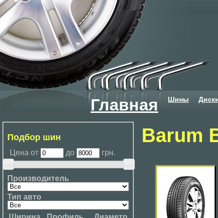
Шины
Диск
Главная
Barum B
Подбор шин
Цена от
до
грн.
Производитель
Тип авто
Ширина
Профиль
Диаметр