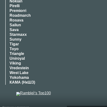
Nokian
Pirelli
Premiorri
Roadmarch
Rosava
Sailun
Sava
Starmaxx
Sunny
Tigar
Toyo
Triangle
Uniroyal
Viking
Vredestein
West Lake
Yokohama
КАМА (НкШЗ)