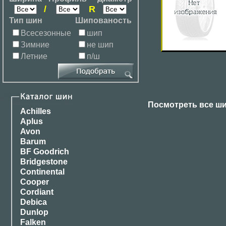
/
R
Тип шин
Шипованость
Всесезонные
шип
Зимние
не шип
Летние
п/ш
Посмотреть все ши
Achilles
Aplus
Avon
Barum
BF Goodrich
Bridgestone
Continental
Cooper
Cordiant
Debica
Dunlop
Falken