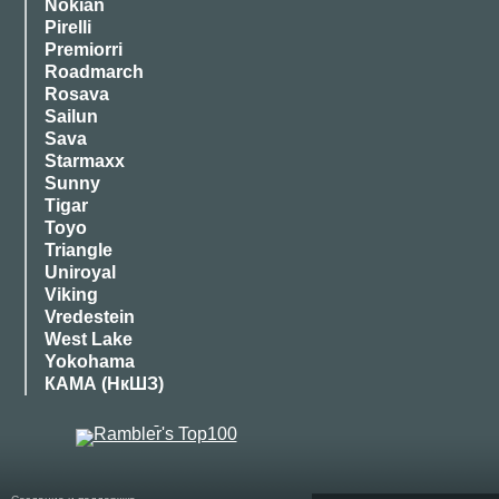
Nokian
Pirelli
Premiorri
Roadmarch
Rosava
Sailun
Sava
Starmaxx
Sunny
Tigar
Toyo
Triangle
Uniroyal
Viking
Vredestein
West Lake
Yokohama
КАМА (НкШЗ)