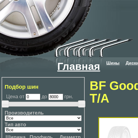
Шины
Диск
Главная
BF Goodr
Подбор шин
T/A
Цена от
до
грн.
Производитель
Тип авто
Ширина
Профиль
Диаметр