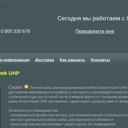
Сегодня мы работаем с 0
Перезвоните мне
0 800 330 678
ая информация
Доставка
Как заказать
Контакты
Hawk UHP
Сезон:
Летние шины для внедорожников Achilles Desert Hawk UHP
достижения максимального комфорта, прочность и производительности.
стабильной езды как по сухой так по и мокрой дороге и с большим уро
шины Desert Hawk UHP, несомненно, гарантируют удовольствие от вожд
Особенности и преимущества
- направленный дизайн протектора, для исключительной стабильности на
- жесткое центральное ребро шины, для курсовой устойчивости
- Защитный бортик обеспечивает защиту диска лот повреждения