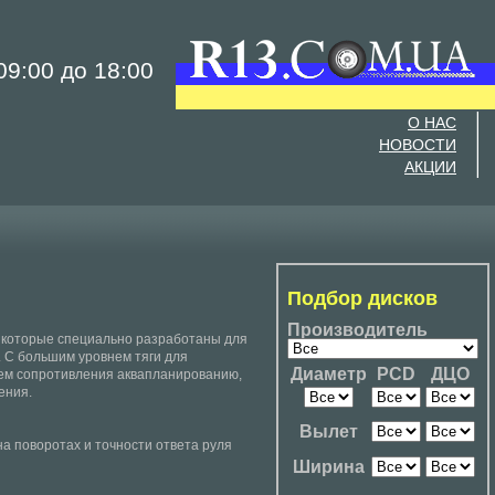
9:00 до 18:00
О НАС
НОВОСТИ
АКЦИИ
Подбор дисков
Производитель
, которые специально разработаны для
 С большим уровнем тяги для
Диаметр
PCD
ДЦО
внем сопротивления аквапланированию,
ения.
Вылет
 поворотах и ​​точности ответа руля
Ширина