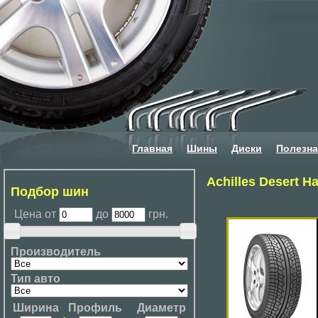
Главная
Шины
Диски
Полезн
Achilles Desert 
Подбор шин
Цена от
до
грн.
Производитель
Тип авто
Ширина
Профиль
Диаметр