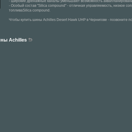
- Широкие дренажные каналы уменьшают возможность аквапланирован
- Особый состав "Silica compound" - отличная управляемость, низкое с
топливаSilica compound.
Чтобы купить шины Achilles Desert Hawk UHP в Чернигове - позвоните п
ны Achilles