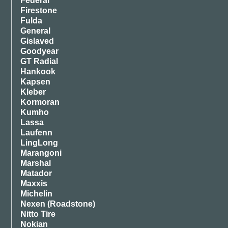
Federal
Firestone
Fulda
General
Gislaved
Goodyear
GT Radial
Hankook
Kapsen
Kleber
Kormoran
Kumho
Lassa
Laufenn
LingLong
Marangoni
Marshal
Matador
Maxxis
Michelin
Nexen (Roadstone)
Nitto Tire
Nokian