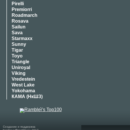
Pirelli
Premiorri
Roadmarch
Rosava
Sailun
Sava
Starmaxx
Sunny
Tigar
Toyo
Triangle
Uniroyal
Viking
Vredestein
West Lake
Yokohama
КАМА (НкШЗ)
Создание и поддержка